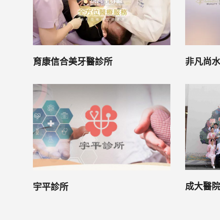
育康信合美牙醫診所
非凡尚
成大醫
宇平診所