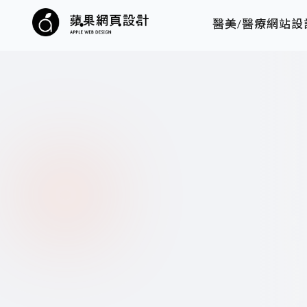
專
 醫美/醫療網站設
為
醫
美
診
所
打
造
的
醫
療
網