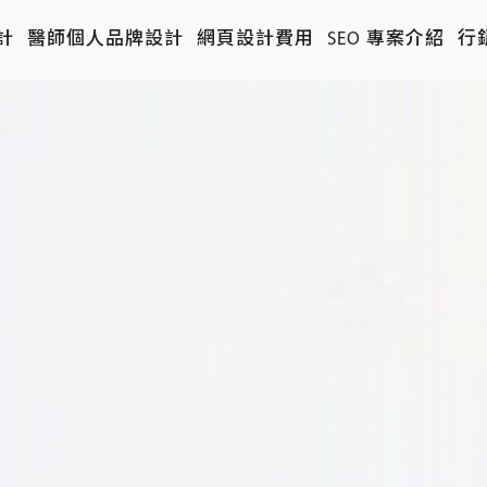
計
醫師個人品牌設計
網頁設計費用
SEO 專案介紹
行