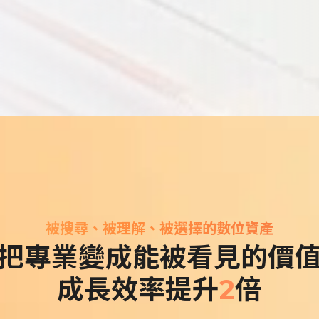
被搜尋、被理解、被選擇的數位資產
把專業變成能被看見的價
成長效率提升
2
倍