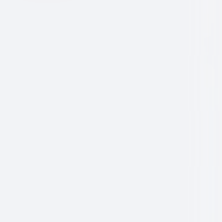
頁
設
計
與
行
銷
系
統