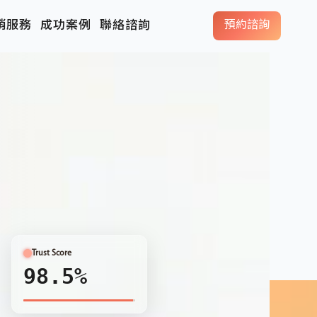
銷服務
成功案例
聯絡諮詢
預約諮詢
Trust Score
98.5
%