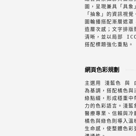
圖，呈現兼具「具象
「抽象」的資訊視覺
圖輪播搭配漸層遮罩
造層次感；文字排版
清晰，並以局部 IC
搭配標題強化重點。
網頁色彩規劃
主選用 淺藍色 與 
為基調，搭配橘色與
綠點綴，形成穩重中
力的色彩語言。淺藍
醫療專業、信賴與冷
橘色與綠色則導入溫
生命感，使整體色彩